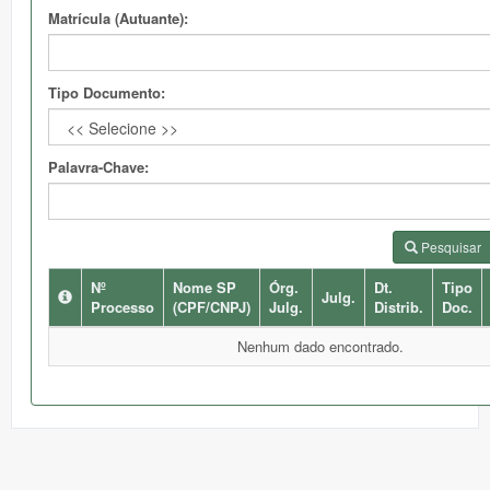
Matrícula (Autuante):
Tipo Documento:
Palavra-Chave:
Pesquisar
Nº
Nome SP
Órg.
Dt.
Tipo
Julg.
Processo
(CPF/CNPJ)
Julg.
Distrib.
Doc.
Nenhum dado encontrado.